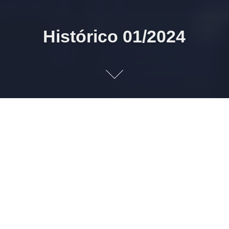
Histórico 01/2024
31/01/2024 08h10 Domicílio Eletrônico Trabalhista
(DET): Decreto 11.095/2024
A Presidência da República publicou no Diário Oficial da
União (DOU) o
Decreto 11.095
que, entre outras
disposições, versa sobre o Domicílio Eletrônico
Trabalhista (DET).
O DET está relacionado com as funcionalidades da
plataforma FGTS Digital.