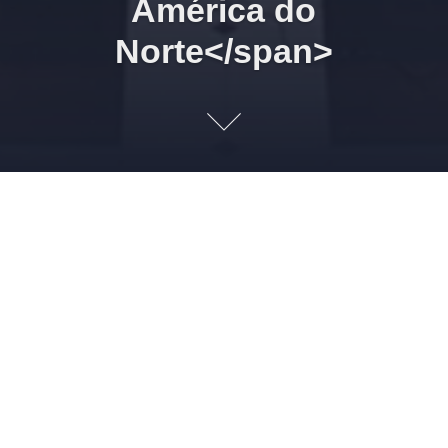
América do
Norte</span>
03/02/2026 20h00 Enterrem
meu Coração na Curva do
Rio. 9. Cochise e as
guerrilhas apaches
2 DE FEVEREIRO DE 2026
LEONARDO AMORIM
HISTÓRIA
ÍNDIOS
DA AMÉRICA DO NORTE
2
Imagem: Enciclopédia do Arkansas “Em meia hora, todo
apache no acampamento havia fugido, capturado ou estava
morto. Os prisioneiros eram todos crianças, sendo 27 delas