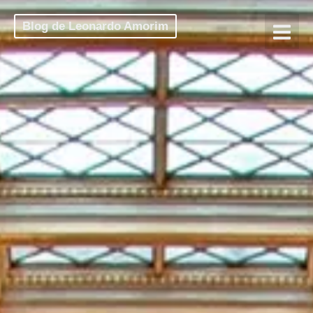
Blog de Leonardo Amorim