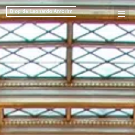
Blog de Leonardo Amorim