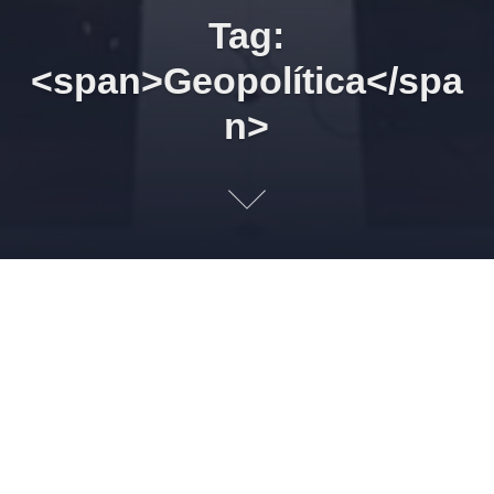
Tag:
<span>Geopolítica</spa
n>
12/02/2026 20h00 Bin Laden:
O Homem que Declarou
Guerra à América. Capítulo 8.
Novos Aliados na Guerra
11 DE FEVEREIRO DE 2026
LEONARDO AMORIM
HISTÓRIA
GEOPOLÍTICA
2