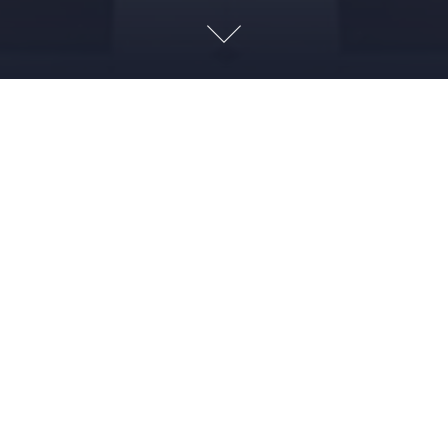
05/08/2026 22h00 Diário
Estoico. 5 de agosto.
Silêncio é força
4 DE AGOSTO DE 2026
LEONARDO AMORIM
FILOSOFIA
ESTOICISMO
“Os inexperientes e e amedrontados falam para se
tranquilizar.” Obra: Diário Estoico. 5 de agosto. Proteja a
chama. Intrínseca, 2022, Rio de Janeiro. Tradução de Maria
Luiza X de A. Borges. De Ryan Holiday e Stephen Hanselman.
Read more