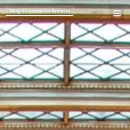
Blog de Leonardo Amorim