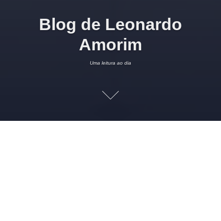
Blog de Leonardo
Amorim
Uma leitura ao dia
Uma leitura ao dia (jul/26)
4 DE JULHO DE 2026
LEONARDO AMORIM
LEITURAS
HEITOR
ODRANOEL
,
LEONARDO AMORIM
,
PASTOR ABDORAL
Read more