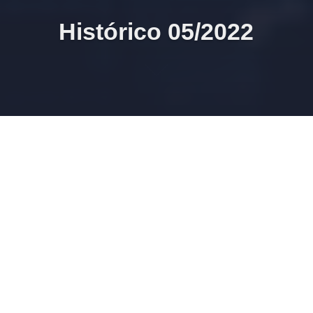
Histórico 05/2022
31/05/2022 23h44 Publicações realizadas
31/05/2022 23h38 Hal9000 4135 eSocial S-1.0 bot Contab
1.1
31/05/2022 23h31 SEIFolha 1191
31/05/2022 22h00 Formulário para participar da
migração do SEIFolha Web
Disponibilizado formulário para solicitar participação na
primeira remessa de migração do SEIFolha Web a partir
de outubro deste ano.