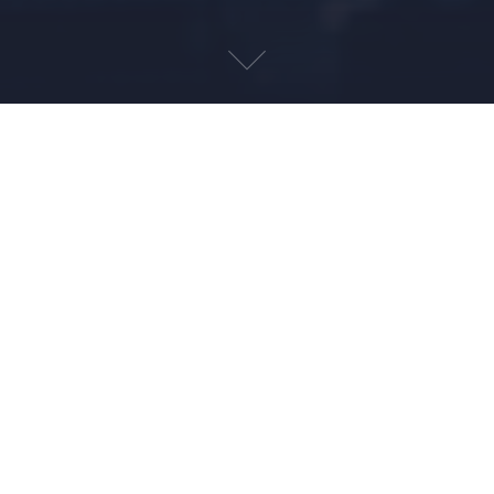
30/09/2022 23h50 Publicações realizadas
30/09/2022 23h44 HAL9000 r4254 eSocial S-1.0 / S-1.1
beta / bot CTB 2.0
30/09/2022 23h26 SEIFolha 1198
29/09/2022 20h45 SEIFolha (publicado): Funções S-1.1
beta
Aplicação de lista de usuários credenciados para os
testes das rotinas de conferência do FGTS Digital e do IR
Fonte com o eSocial S.1.1 beta
28/09/2022 16h02 Hal9000 S-1.0 (publicado):
Movimentação GFIP/BEm x S-2230