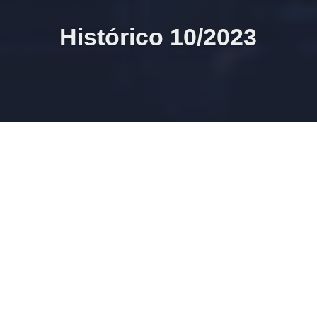
Histórico 10/2023
31/10/2023 17h32 Publicações realizadas
31/10/2023 16h01 SEIFolha 1234
24/10/2023 09h50 Hal9000 r4560 eSocial S-1.1 / S-1.2 beta
grupo / bot CTB 2.1
26/10/2023 10h12 SEIFolha (beta): revisão da
substituição do arquivo do FGTS Digital de
RECOMPOSIÇÃO DO HISTÓRICO DO VÍNCULO DO
TRABALHADOR
Revisão da geração do arquivo de RECOMPOSIÇÃO