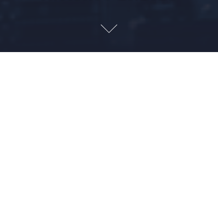
30/10/2025 14h10 SEIFolha (publicado): unificação de
versões para uso do CNPJ alfanumérico
Unificação de versões para uso do CNPJ alfanumérico. Ver
nota 30/10/2025 08h36 em
https://llconsulte.net/cnpj-
alfanumerico/
30/10/2025 11h30 SEIFolha (publicado): atualização de
tabelas natureza de rubricas S-1010
Atualização de tabelas natureza de rubricas S-1010,
referente a 42855-Z/TKT 202510291501.
29/10/2025 14h42 Publicações a realizar
01/11/2025 00h01 SEIFolha servidores VPS nuvem