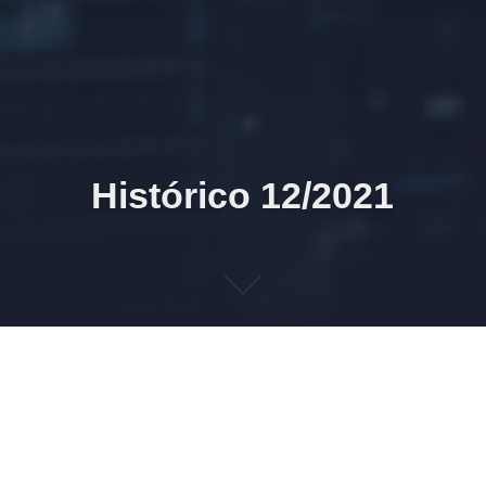
Histórico 12/2021
28/12/2021 11h08 HAL9000 eSocial 2.5 (publicado)
Revisão XML 2.5 S-1010 auto ajuste parâmetros de
rubrica 1JE PAG FÉRIAS
Revisão XML 2.5 S-1010 auto ajuste parâmetros de