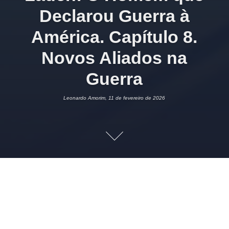
Declarou Guerra à
América. Capítulo 8.
Novos Aliados na
Guerra
Leonardo Amorim, 11 de fevereiro de 2026
11 DE FEVEREIRO DE 2026
LEONARDO AMORIM
HISTÓRIA
GEOPOLÍTICA
2
Imagem:
C-SPAN