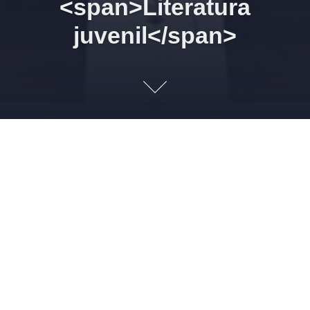
<span>Literatura
juvenil</span>
24/06/2026 22h30 As
Crônicas de Nárnia. Vol VI. A
Cadeira de Prata. 2. A missão
de Hill
23 DE JUNHO DE 2026
LEONARDO AMORIM
LITERATURA JUVENIL
1
Imagem: C. S. Lewis Fundation “Chorar funciona mais ou
menos enquanto dura. Porém, mais cedo ou mais tarde, é
preciso parar de chorar e tomar uma decisão. […]” Obra: As