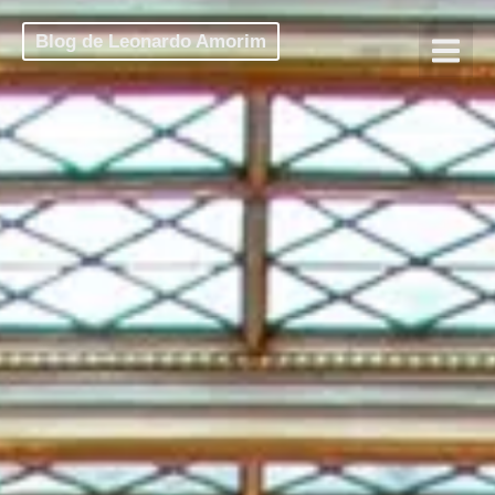
Blog de Leonardo Amorim