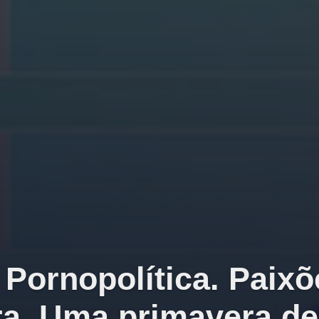
Pornopolítica. Paixõ
ira. Uma primavera de