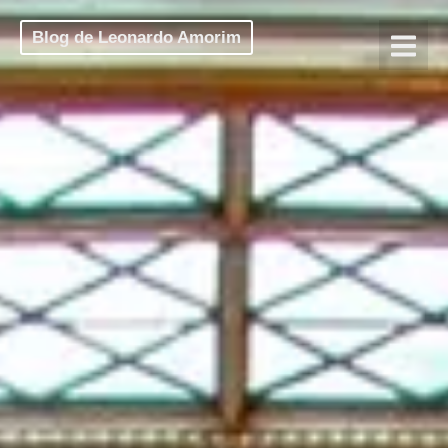
Blog de Leonardo Amorim