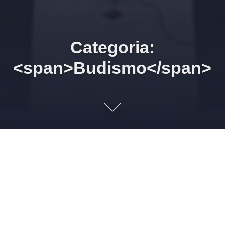
Categoria:
<span>Budismo</span>
28/06/2026 19h00 A Doutrina
de Buda. IV. Aforismos
sagrados.
27 DE JUNHO DE 2026
LEONARDO AMORIM
BUDISMO
1
Imagem: deaazen “Não viva no passado, não sonhe com o